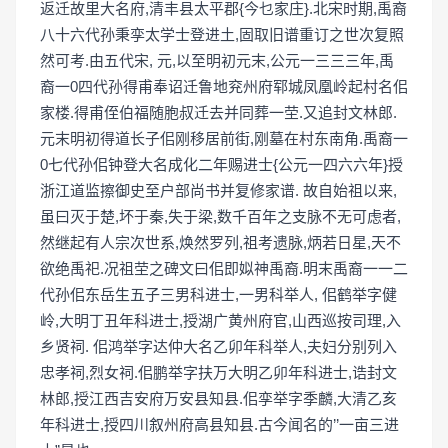
返迁故里大名府,清丰县太平郡{今乜家庄}.北宋时期,禹裔
八十六代孙秉孪太学士登进土,固取旧谱重订之世次复照
然可考.由五代宋, 元,以至明初元末,公元一三三三年,禹
裔一0四代孙得甫奉诏迁鲁地兖州府郓城凤凰岭起村名佀
家楼.得甫侄伯福随胞叔迁去并同葬一茔.又追封文林郎.
元末明初得道长子佀刚移居前街,刚墓在村东南角.禹裔一
0七代孙佀钟登大名成化二年赐进士{公元一四六六年}授
浙江道监擦御史至户部尚书并复修家谱. 故自始祖以来,
虽曰灭于楚,坏于秦,失于梁,数千百年之支脉不无可虑者,
然继起有人宗次世系,焕然罗列,祖考遗脉,炳若日星,天不
欲绝禹祀.况祖茔之碑文曰佀即姒神禹裔.明末禹裔一一二
代孙佀东岳生五子三男科进士,一男科举人, 佀鹤举字健
岭,大明丁丑年科进士,授湖广黄州府官,山西巡按司理,入
乡贤祠. 佀鸿举字达仲大名乙卯年科举人,夫妇分别列入
忠孝祠,烈女祠.佀鹏举字扶万大明乙卯年科进士,诰封文
林郎,授江西吉安府万安县知县.佀孪举字季麟,大清乙亥
年科进士,授四川叙州府高县知县.古今闻名的’’一亩三进