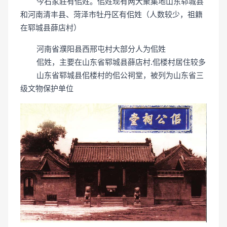
今石家莊有佀姓。佀姓现有两大聚集地山东郓城县
和河南清丰县、菏泽市牡丹区有佀姓（人数较少，祖籍
在郓城县薛店村）
河南省濮阳县西邢屯村大部分人为佀姓
佀姓，主要在山东省郓城县薛店村.佀楼村居住较多
山东省郓城县佀楼村的佀公祠堂，被列为山东省三
级文物保护单位