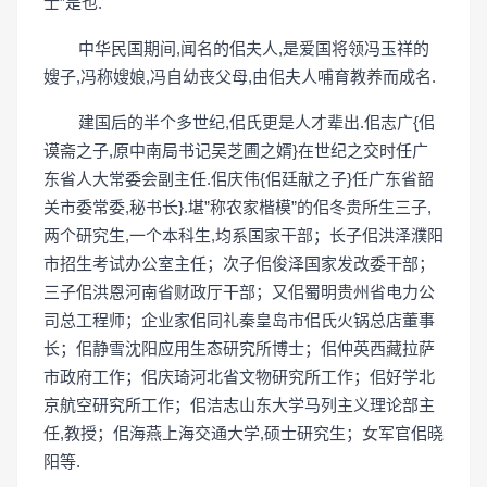
士”是也.
中华民国期间,闻名的佀夫人,是爱国将领冯玉祥的
嫂子,冯称嫂娘,冯自幼丧父母,由佀夫人哺育教养而成名.
建国后的半个多世纪,佀氏更是人才辈出.佀志广{佀
谟斋之子,原中南局书记吴芝圃之婿}在世纪之交时任广
东省人大常委会副主任.佀庆伟{佀廷献之子}任广东省韶
关市委常委,秘书长}.堪”称农家楷模”的佀冬贵所生三子,
两个研究生,一个本科生,均系国家干部；长子佀洪泽濮阳
市招生考试办公室主任；次子佀俊泽国家发改委干部；
三子佀洪恩河南省财政厅干部；又佀蜀明贵州省电力公
司总工程师；企业家佀同礼秦皇岛市佀氏火锅总店董事
长；佀静雪沈阳应用生态研究所博士；佀仲英西藏拉萨
市政府工作；佀庆琦河北省文物研究所工作；佀好学北
京航空研究所工作；佀洁志山东大学马列主义理论部主
任,教授；佀海燕上海交通大学,硕士研究生；女军官佀晓
阳等.