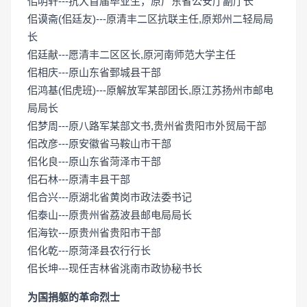
佀明轩---抗大首届毕业生，原广东省公安厅副厅长
佀谟斋(佀廷友)---原清丰二区抗联主任,原郑州二轻局局
长
佀廷献---愿清丰二区区长,原河南师范大学主任
佀相庆---原山东省鄄城县干部
佀鸿基(佀虎班)---原解放军某部团长,原江苏扬州市邮电
局局长
佀梦周---原八路军某部文书,贵州省贵阳市外贸局干部
佀改彦---原安徽省马鞍山市干部
佀化良---原山东省菏泽市干部
佀石林---原清丰县干部
佀合兴---原湖北省黄岗市政法委书记
佀泰山---原贵州省荔波县邮电局局长
佀海钦---原贵州省贵阳市干部
佀化乾---原菏泽县农行行长
佀长坤---现任吉林省洮南市政协秘书长
为国捐躯的革命烈士