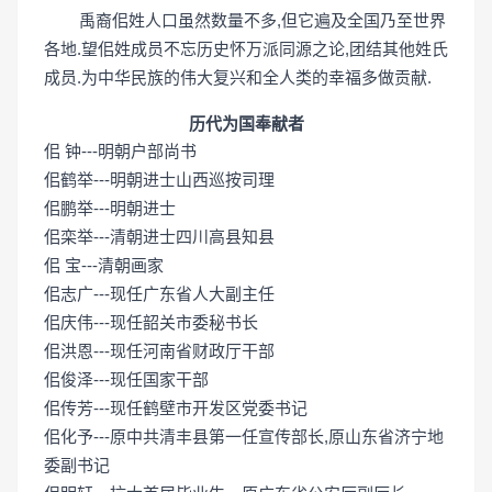
禹裔佀姓人口虽然数量不多,但它遍及全国乃至世界
各地.望佀姓成员不忘历史怀万派同源之论,团结其他姓氏
成员.为中华民族的伟大复兴和全人类的幸福多做贡献.
历代为国奉献者
佀 钟---明朝户部尚书
佀鹤举---明朝进士山西巡按司理
佀鹏举---明朝进士
佀栾举---清朝进士四川高县知县
佀 宝---清朝画家
佀志广---现任广东省人大副主任
佀庆伟---现任韶关市委秘书长
佀洪恩---现任河南省财政厅干部
佀俊泽---现任国家干部
佀传芳---现任鹤壁市开发区党委书记
佀化予---原中共清丰县第一任宣传部长,原山东省济宁地
委副书记