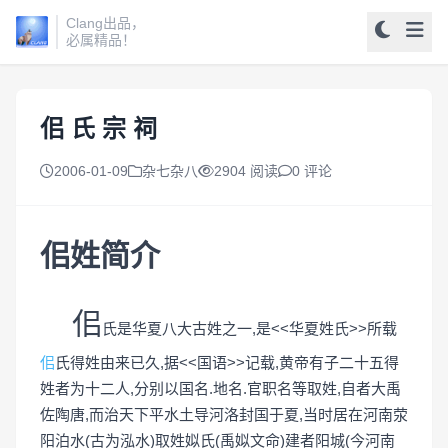
Clang出品，
必属精品！
佀 氏 宗 祠
2006-01-09
杂七杂八
2904 阅读
0 评论
佀姓简介
佀
氏是华夏八大古姓之一,是<<华夏姓氏>>所载
佀
氏得姓由来已久,据<<国语>>记载,黄帝有子二十五得
姓者为十二人,分别以国名.地名.官职名等取姓,自者大禹
佐陶唐,而治天下平水土导河洛封国于夏,当时居在河南荥
阳泊水(古为泓水)取姓姒氏(禹姒文命)建者阳城(今河南