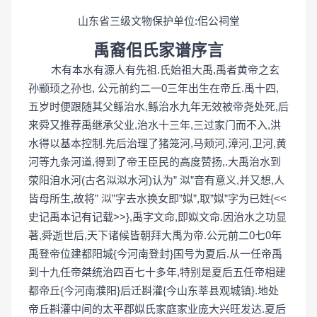
山东省三级文物保护单位:佀公祠堂
禹裔佀氏家谱序言
木有本水有源人有先祖.氏始祖大禹,禹者黄帝之玄
孙颛顼之孙也, 公元前约二一0三年出生在帝丘.禹十四,
五岁时便跟随其父鲧治水,鲧治水九年无效被帝尧处死,后
来舜又推荐禹继承父业,治水十三年,三过家门而不入,洪
水得以基本控制.先后治理了猪笼河,马颊河,漳河,卫河,黄
河等九条河道,得到了帝王臣民的高度赞扬,.大禹治水到
荥阳洎水河(古名泤泤水河)认为” 泤”音有意义,并又想,人
皆母所生,故将” 泤”字去水换女即”姒”,取”姒”字为已姓{<<
史记禹本记有记载>>},禹字文命,即姒文命.因治水之功显
著,舜逝世后,天下诸候皆朝拜大禹为帝.公元前二0七0年
禹登帝位建都阳城{今河南登封}国号为夏后.从一任帝禹
到十九任帝桀统治四百七十多年,特别是夏后五任帝相建
都帝丘{今河南濮阳}后迁斟灌{今山东莘县观城镇}.地处
帝丘斟灌中间的太平郡姒氏家庭家业庞大兴旺发达.夏后