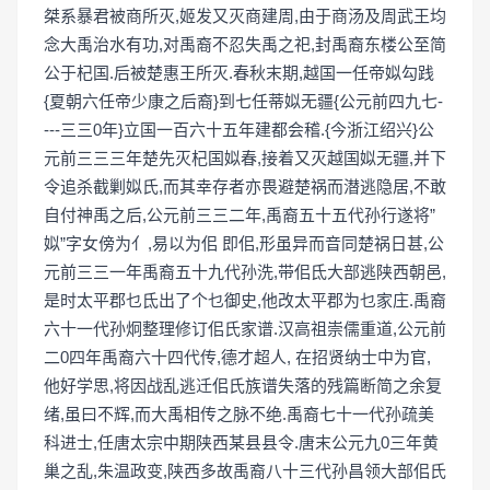
桀系暴君被商所灭,姬发又灭商建周,由于商汤及周武王均
念大禹治水有功,对禹裔不忍失禹之祀,封禹裔东楼公至简
公于杞国.后被楚惠王所灭.春秋末期,越国一任帝姒勾践
{夏朝六任帝少康之后裔}到七任蒂姒无疆{公元前四九七-
---三三0年}立国一百六十五年建都会稽.{今浙江绍兴}公
元前三三三年楚先灭杞国姒春,接着又灭越国姒无疆,并下
令追杀截剿姒氏,而其幸存者亦畏避楚祸而潜逃隐居,不敢
自付神禹之后,公元前三三二年,禹裔五十五代孙行遂将”
姒”字女傍为亻,易以为佀 即佀,形虽异而音同楚祸日甚,公
元前三三一年禹裔五十九代孙洗,带佀氐大部逃陕西朝邑,
是时太平郡乜氐出了个乜御史,他改太平郡为乜家庄.禹裔
六十一代孙炯整理修订佀氏家谱.汉高祖崇儒重道,公元前
二0四年禹裔六十四代传,德才超人, 在招贤纳士中为官,
他好学思,将因战乱逃迁佀氏族谱失落的残篇断简之余复
绪,虽曰不辉,而大禹相传之脉不绝.禹裔七十一代孙疏美
科进士,任唐太宗中期陕西某县县令.唐末公元九0三年黄
巢之乱,朱温政变,陕西多故禹裔八十三代孙昌领大部佀氏