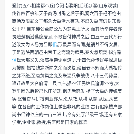
登封)五帝相建都帝丘(今河南濮阳)后迁斟灌(山东观城)
传祚四百余年天于商汤封禹之后于祀,沥六百于杞不绝由
商汤及周武文王都念大禹治水有功,不忍失禹裔仍封东楼
公于杞,自东楼公至简公乃为楚惠王所灭,而其所幸存者亦
畏避楚祸潜逃隐居,而不敢自付神禹之后,由五十五代孙行
遂改女为人易为吕即
佀
,形虽异而音同,楚祸甚不得安居,
于是逃陕西朝邑由帝王之裔流为庶民,秦火忽炽焚书坑儒
佀
氏大部又失,汉高祖崇儒重道,六十四代孙传好学深思极
为搜剔,掇拾残篇断简之余而次复,绪虽云不辉而大禹相传
之脉不绝,至唐黄巢之变及朱温兵争战伐,八十三代孙昌,
返迁故里大名府清丰县乜庄,据<<迁民姓氏追源>>考,大
寨里固先后皆己乜庄所迁,佀氏后裔发 扬了大禹的传统美
德,坚苦奋斗拼搏创业亦从政.从教.从耕.从商.从医.从艺
等,在各自的工作岗位上做出非凡的业绩,古有佀家楼户部
尚书佀钟乜庄的一亩三进士,今有处厅部级干部,还有专家
学者,企业家,教授,名医都是国家的栋梁.