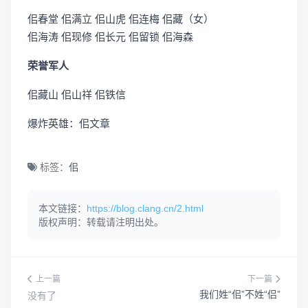
佀春堂 佀满立 佀山虎 佀连梅 佀藏（女）
佀海涛 佀现修 佀长元 佀留锁 佀海森
荣誉军人
佀藏山 佀山祥 佀铁信
爆炸英雄：佀文章
标签：
佀
本文链接：
https://blog.clang.cn/2.html
版权声明：转载请注明出处。
上一篇
下一篇
我们姓“佀”不姓“侣”
没有了