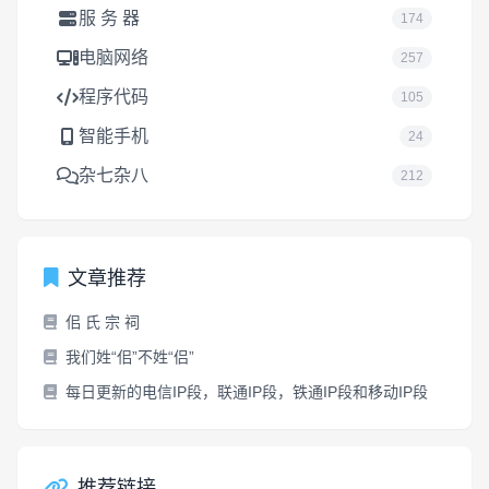
服 务 器
174
电脑网络
257
程序代码
105
智能手机
24
杂七杂八
212
文章推荐
佀 氏 宗 祠
我们姓“佀”不姓“侣”
每日更新的电信IP段，联通IP段，铁通IP段和移动IP段
推荐链接