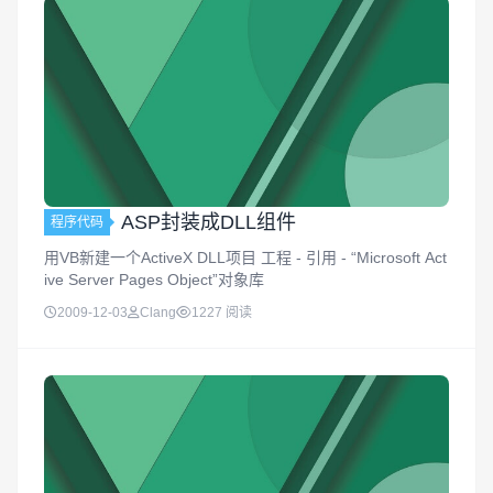
ASP封装成DLL组件
程序代码
用VB新建一个ActiveX DLL项目 工程 - 引用 - “Microsoft Act
ive Server Pages Object”对象库
2009-12-03
Clang
1227 阅读