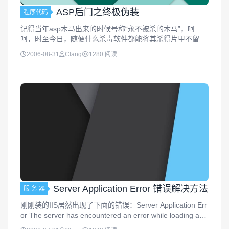
ASP后门之终极伪装
程序代码
记得当年asp木马出来的时候号称“永不被杀的木马”，呵
呵，时至今日，随便什么杀毒软件都能将其杀得片甲不留^_
^呵呵，受到木马换壳躲避杀毒软件思路影响，我们也可以
2006-08-31
Clang
1280 阅读
给asp木马“加壳”（呵呵，当然不是用UPX等）。还等什
么？请往下看。其实...
Server Application Error 错误解决方法
服 务 器
刚刚装的IIS居然出现了下面的错误：Server Application Err
or The server has encountered an error while loading an
application during th...