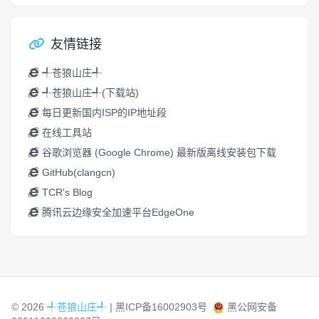
友情链接
╃苍狼山庄╃
╃苍狼山庄╃(下载站)
每日更新国内ISP的IP地址段
在线工具站
谷歌浏览器 (Google Chrome) 最新版离线安装包下载
GitHub(clangcn)
TCR's Blog
腾讯云边缘安全加速平台EdgeOne
© 2026
╃苍狼山庄╃
|
黑ICP备16002903号
黑公网安备