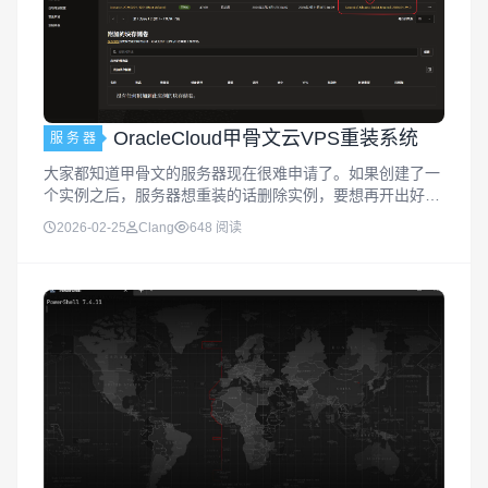
OracleCloud甲骨文云VPS重装系统
服 务 器
大家都知道甲骨文的服务器现在很难申请了。如果创建了一
个实例之后，服务器想重装的话删除实例，要想再开出好一
点比较困难。今天就给大家带来不用删除实例直接在服务器
2026-02-25
Clang
648 阅读
中重装你想要的系统的教程，本示例使用Ubuntu为例。这种
方法同样适用于：1....