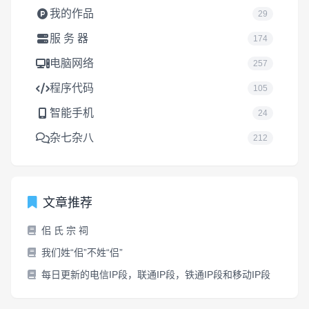
我的作品
29
服 务 器
174
电脑网络
257
程序代码
105
智能手机
24
杂七杂八
212
文章推荐
佀 氏 宗 祠
我们姓“佀”不姓“侣”
每日更新的电信IP段，联通IP段，铁通IP段和移动IP段