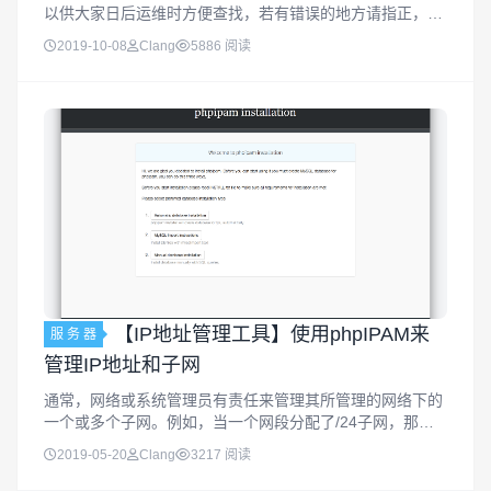
以供大家日后运维时方便查找，若有错误的地方请指正，谢
谢！重要声明：以下信息仅用于合法的内部初始化配置和运
2019-10-08
Clang
5886 阅读
维。新机上架前必须立即修改默认密码！默认密码暴露是高
危漏洞，容易被扫描利用。建...
【IP地址管理工具】使用phpIPAM来
服 务 器
管理IP地址和子网
通常，网络或系统管理员有责任来管理其所管理的网络下的
一个或多个子网。例如，当一个网段分配了/24子网，那么
该子网就有254个IP地址可以用于不同用途。要跟踪某个IP
2019-05-20
Clang
3217 阅读
被分配到了哪个主机，就需要通过某种方式记录下来。最简
单的方法，就是使用...