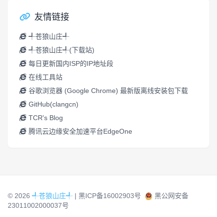
友情链接
╃苍狼山庄╃
╃苍狼山庄╃(下载站)
每日更新国内ISP的IP地址段
在线工具站
谷歌浏览器 (Google Chrome) 最新版离线安装包下载
GitHub(clangcn)
TCR's Blog
腾讯云边缘安全加速平台EdgeOne
© 2026
╃苍狼山庄╃
|
黑ICP备16002903号
黑公网安备
23011002000037号