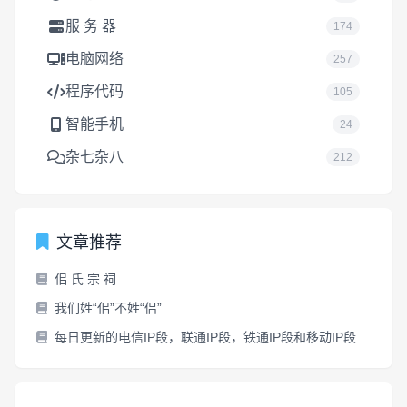
服 务 器
174
电脑网络
257
程序代码
105
智能手机
24
杂七杂八
212
文章推荐
佀 氏 宗 祠
我们姓“佀”不姓“侣”
每日更新的电信IP段，联通IP段，铁通IP段和移动IP段