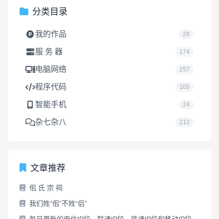
分类目录
我的作品
29
服 务 器
174
电脑网络
257
程序代码
105
智能手机
24
杂七杂八
212
文章推荐
佀 氏 宗 祠
我们姓“佀”不姓“侣”