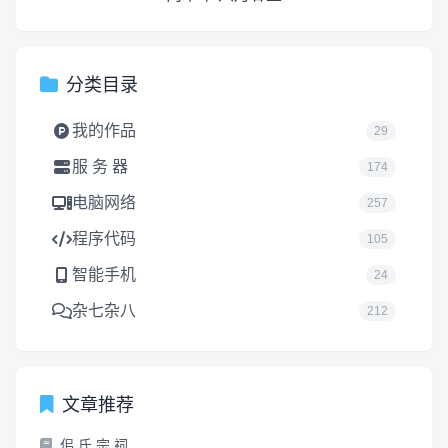
分类目录
我的作品
29
服 务 器
174
电脑网络
257
程序代码
105
智能手机
24
杂七杂八
212
文章推荐
佀 氏 宗 祠