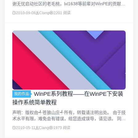
谢无忧启动社区的老毛桃，lxl1638等前辈对WinPE的贡献，
才有我们今天简单易用的PE，本系列教程所有的WinPE都是
2010-09-08
Clang
2201 阅读
在老毛桃兄弟的WinPE基础上简单修改得来的。一、首先准
备一...
WinPE系列教程——在WinPE下安装
我的作品
操作系统简单教程
声明：版权由╃苍狼山庄╃所有，转载请注明出处。 由于技
术水平有限，难免会有错误，给您造成误导，请见谅。 同时
欢迎您指出错误。 WinPE下安装WinXP系统(大窗口查看：
2010-05-11
Clang
1973 阅读
winpe-setup-xp.html)WinPE下安装W...