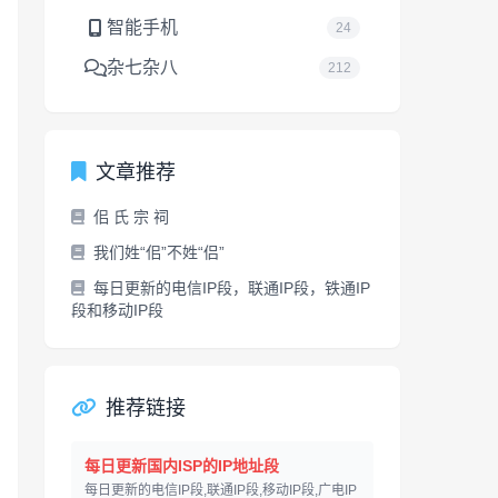
智能手机
24
杂七杂八
212
文章推荐
佀 氏 宗 祠
我们姓“佀”不姓“侣”
每日更新的电信IP段，联通IP段，铁通IP
段和移动IP段
推荐链接
每日更新国内ISP的IP地址段
每日更新的电信IP段,联通IP段,移动IP段,广电IP