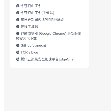
╃苍狼山庄╃
╃苍狼山庄╃(下载站)
每日更新国内ISP的IP地址段
在线工具站
谷歌浏览器 (Google Chrome) 最新版离
线安装包下载
GitHub(clangcn)
TCR's Blog
腾讯云边缘安全加速平台EdgeOne