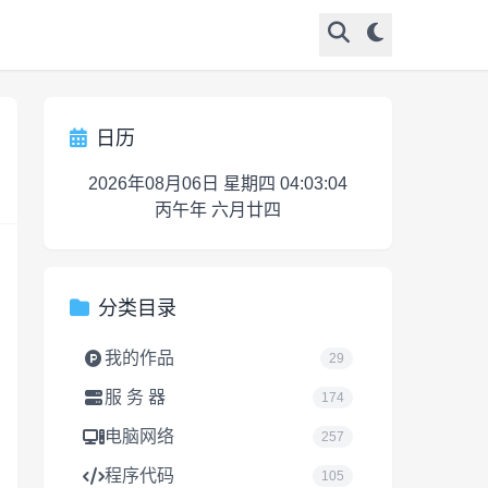
日历
2026年08月06日 星期四 04:03:05
丙午年 六月廿四
分类目录
我的作品
29
服 务 器
174
电脑网络
257
程序代码
105