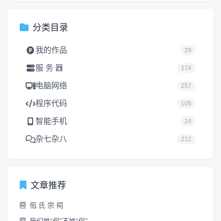
分类目录
我的作品
29
服 务 器
174
电脑网络
257
程序代码
105
智能手机
24
杂七杂八
212
文章推荐
佀 氏 宗 祠