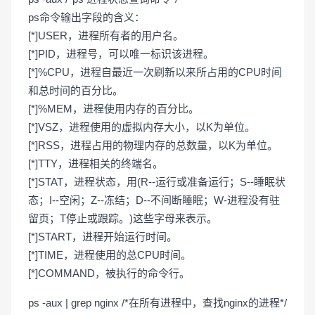
ps命令输出字段的含义：
[*]USER，进程所有者的用户名。
[*]PID，进程号，可以唯一标识该进程。
[*]%CPU，进程自最近一次刷新以来所占用的CPU时间
和总时间的百分比。
[*]%MEM，进程使用内存的百分比。
[*]VSZ，进程使用的虚拟内存大小，以K为单位。
[*]RSS，进程占用的物理内存的总数量，以K为单位。
[*]TTY，进程相关的终端名。
[*]STAT，进程状态，用(R--运行或准备运行；S--睡眠状
态；I--空闲；Z--冻结；D--不间断睡眠；W-进程没有驻
留页；T停止或跟踪。)这些字母来表示。
[*]START，进程开始运行时间。
[*]TIME，进程使用的总CPU时间。
[*]COMMAND，被执行的命令行。
ps -aux | grep nginx /*在所有进程中，查找nginx的进程*/