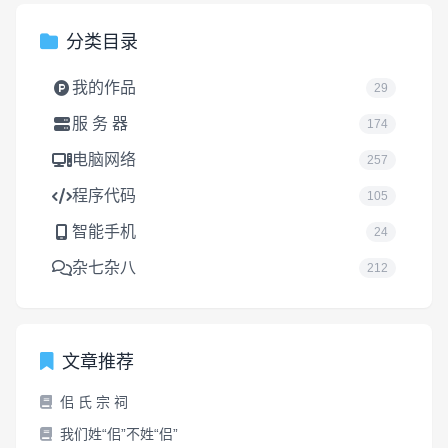
分类目录
我的作品
29
服 务 器
174
电脑网络
257
程序代码
105
智能手机
24
杂七杂八
212
文章推荐
佀 氏 宗 祠
我们姓“佀”不姓“侣”