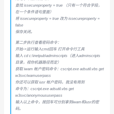
查找 issecureproperty = true （只有一个符合字段，
在一个条件语句里面）
将 issecureproperty = true 改为 issecureproperty =
false
保存关闭。
第二步执行查看密码命令：
开始->运行输入cmd回车 打开命令行工具
输入 cd c:\inetpub\adminscripts（进入adminscripts
目录，视你机器路径而定）
获取 iwam 帐户密码命令：cscript.exe adsutil.vbs get
w3svc/wamuserpass
你还可以获取 iusr 帐户密码，我没有用到
命令为：cscript.exe adsutil.vbs get
w3svc/anonymoususerpass
输入以上命令，按回车可分别拿到iwam和iusr的密
码。