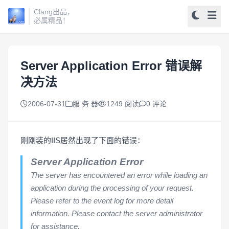
Clang出品，
必属精品！
Server Application Error 错误解
决方法
2006-07-31
服 务 器
1249 阅读
0 评论
刚刚装的IIS居然出现了下面的错误：
Server Application Error
The server has encountered an error while loading an
application during the processing of your request.
Please refer to the event log for more detail
information. Please contact the server administrator
for assistance.