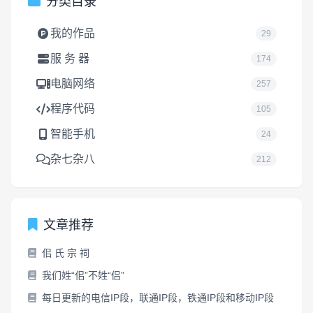
分类目录
我的作品
29
服 务 器
174
电脑网络
257
程序代码
105
智能手机
24
杂七杂八
212
文章推荐
佀 氏 宗 祠
我们姓“佀”不姓“侣”
每日更新的电信IP段，联通IP段，铁通IP段和移动IP段