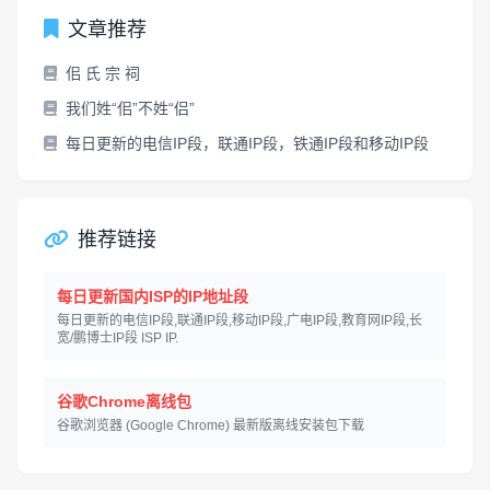
文章推荐
佀 氏 宗 祠
我们姓“佀”不姓“侣”
每日更新的电信IP段，联通IP段，铁通IP段和移动IP段
推荐链接
每日更新国内ISP的IP地址段
每日更新的电信IP段,联通IP段,移动IP段,广电IP段,教育网IP段,长
宽/鹏博士IP段 ISP IP.
谷歌Chrome离线包
谷歌浏览器 (Google Chrome) 最新版离线安装包下载