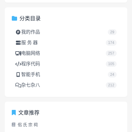
分类目录
我的作品
29
服 务 器
174
电脑网络
257
程序代码
105
智能手机
24
杂七杂八
212
文章推荐
佀 氏 宗 祠