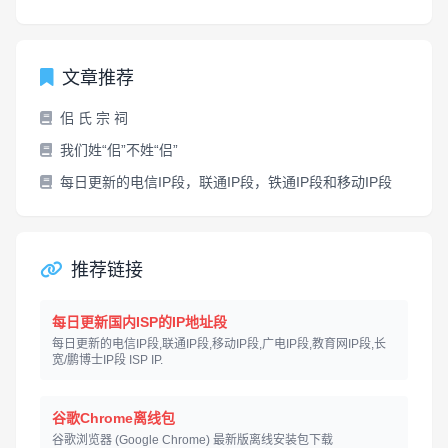
文章推荐
佀 氏 宗 祠
我们姓“佀”不姓“侣”
每日更新的电信IP段，联通IP段，铁通IP段和移动IP段
推荐链接
每日更新国内ISP的IP地址段
每日更新的电信IP段,联通IP段,移动IP段,广电IP段,教育网IP段,长
宽/鹏博士IP段 ISP IP.
谷歌Chrome离线包
谷歌浏览器 (Google Chrome) 最新版离线安装包下载