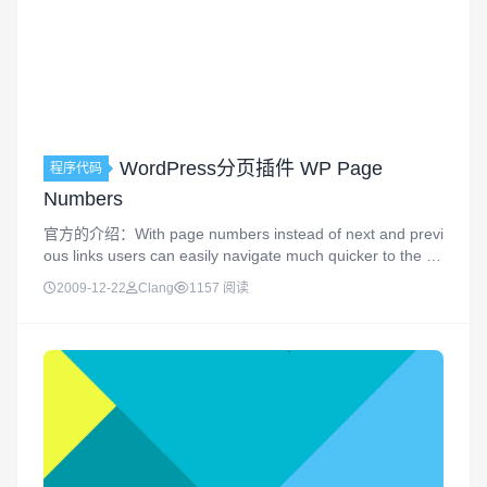
WordPress分页插件 WP Page
程序代码
Numbers
官方的介绍：With page numbers instead of next and previ
ous links users can easily navigate much quicker to the pa
ge they wa...
2009-12-22
Clang
1157 阅读