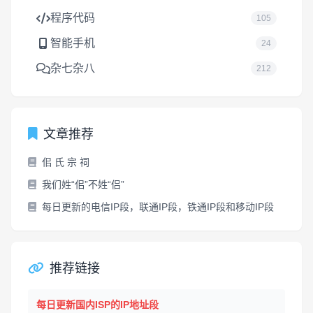
程序代码
105
智能手机
24
杂七杂八
212
文章推荐
佀 氏 宗 祠
我们姓“佀”不姓“侣”
每日更新的电信IP段，联通IP段，铁通IP段和移动IP段
推荐链接
每日更新国内ISP的IP地址段