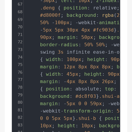
    -
30px
; 
left
: 
10px
; 
z-index
: 
999
67
.deng
 { 
position
: relative; 
wid
68
#d8000f
; 
background
: 
rgba
(
216
,
0
69
50%
 -
100px
; -webkit-
animation
: 
70
    -
5px
5px
30px
4px
#fc903d
}
.deng
71
90px
; 
margin
: 
50px
; 
background
:
72
border-radius
: 
50%
50%
; -webkit
73
    swing 
3s
 infinite ease-in-out; 
74
    { 
width
: 
100px
; 
height
: 
90px
; 
b
75
margin
: 
12px
8px
8px
8px
; 
borde
76
    { 
width
: 
45px
; 
height
: 
90px
; 
ba
77
margin
: -
4px
8px
8px
26px
; 
bord
78
    { 
position
: absolute; 
top
: -
20p
79
background
: 
#dc8f03
}
.shui-a
 { 
p
80
margin
: -
5px
0
0
59px
; -webkit-
81
    -webkit-
transform-origin
: 
50%
 -
82
0
0
5px
5px
}
.shui-b
 { 
position
:
83
10px
; 
height
: 
10px
; 
background
: