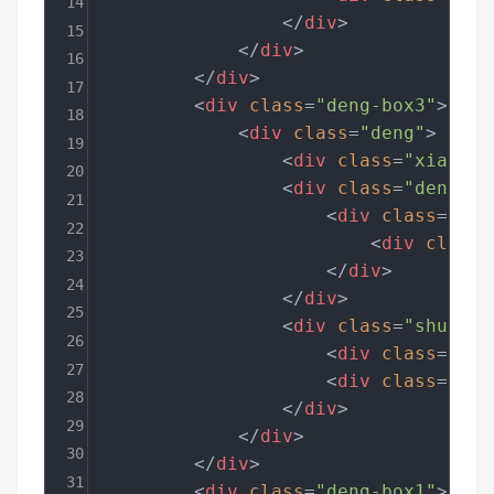
14
</
div
>
15
</
div
>
16
</
div
>
17
<
div
class
=
"deng-box3"
>
18
<
div
class
=
"deng"
>
19
<
div
class
=
"xian"
>
<
20
<
div
class
=
"deng-a"
21
<
div
class
=
"den
22
<
div
class
=
23
</
div
>
24
</
div
>
25
<
div
class
=
"shui sh
26
<
div
class
=
"shu
27
<
div
class
=
"shu
28
</
div
>
29
</
div
>
30
</
div
>
31
<
div
class
=
"deng-box1"
>