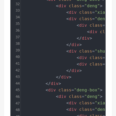
32
<
div
class
=
"deng"
>
33
<
div
class
=
"xian"
>
<
34
<
div
class
=
"deng-a"
35
<
div
class
=
"den
36
<
div
class
=
37
</
div
>
38
</
div
>
39
<
div
class
=
"shui sh
40
<
div
class
=
"shu
41
<
div
class
=
"shu
42
</
div
>
43
</
div
>
</
div
>
44
<
div
class
=
"deng-box"
>
45
<
div
class
=
"deng"
>
46
<
div
class
=
"xian"
>
<
47
<
div
class
=
"deng-a"
48
<
div
class
=
"den