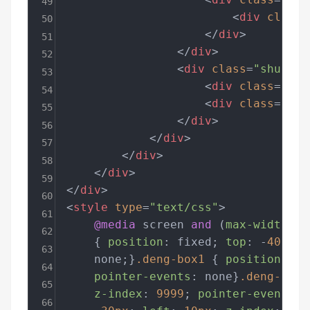
49
<
div
class
=
50
</
div
>
51
</
div
>
52
<
div
class
=
"shui sh
53
<
div
class
=
"shu
54
<
div
class
=
"shu
55
</
div
>
56
</
div
>
57
</
div
>
58
</
div
>
59
</
div
>
60
<
style
type
=
"text/css"
>
61
@media
 screen 
and
 (
max-width
: 
7
62
    { 
position
: fixed; 
top
: -
40px
; 
63
    none;}
.deng-box1
 { 
position
: fi
64
pointer-events
: none}
.deng-box2
65
z-index
: 
9999
; 
pointer-events
: 
66