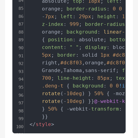
84
    absolute; 
top
: 
18px
; 
left
: -
2px
85
    orange; 
border-radius
: 
0
0
0
5p
    -
7px
; 
left
: 
29px
; 
height
: 
12px
;
86
z-index
: 
999
; 
border-radius
: 
5p
87
    orange; 
background
: 
linear-grad
88
    { 
position
: absolute; 
bottom
: -
89
content
: 
" "
; 
display
: block; 
m
90
5px
; 
border
: solid 
1px
#dc8f03
;
91
    right,
#dc8f03
,orange,
#dc8f03
,or
92
    Grande,Tahoma,sans-serif; 
font-
93
700
; 
line-height
: 
85px
; 
text-al
94
.deng-t
 { 
background
: 
0
0
!impor
95
rotate
(-
10deg
) } 
50%
 { -moz-
tra
96
rotate
(-
10deg
) }}
@-webkit-keyfr
97
    } 
50%
 { -webkit-
transform
: 
rota
98
99
</
style
>
100
101