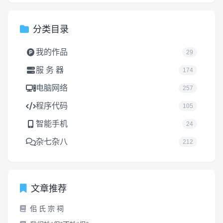
分类目录
我的作品
29
服 务 器
174
电脑网络
257
程序代码
105
智能手机
24
杂七杂八
212
文章推荐
佀 氏 宗 祠