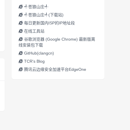
╃苍狼山庄╃
╃苍狼山庄╃(下载站)
每日更新国内ISP的IP地址段
在线工具站
谷歌浏览器 (Google Chrome) 最新版离
线安装包下载
GitHub(clangcn)
TCR's Blog
腾讯云边缘安全加速平台EdgeOne