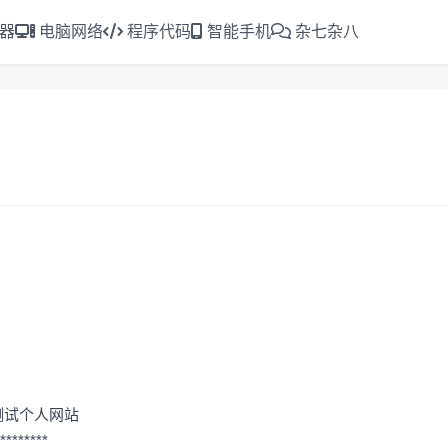
 器
电脑网络
程序代码
智能手机
杂七杂八
测试个人网站
********