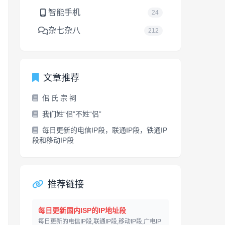
智能手机
24
杂七杂八
212
文章推荐
佀 氏 宗 祠
我们姓“佀”不姓“侣”
每日更新的电信IP段，联通IP段，铁通IP
段和移动IP段
推荐链接
每日更新国内ISP的IP地址段
每日更新的电信IP段,联通IP段,移动IP段,广电IP