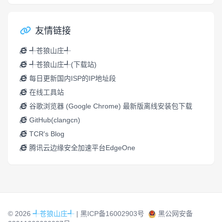
友情链接
╃苍狼山庄╃
╃苍狼山庄╃(下载站)
每日更新国内ISP的IP地址段
在线工具站
谷歌浏览器 (Google Chrome) 最新版离线安装包下载
GitHub(clangcn)
TCR's Blog
腾讯云边缘安全加速平台EdgeOne
© 2026
╃苍狼山庄╃
|
黑ICP备16002903号
黑公网安备