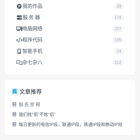
我的作品
29
服 务 器
174
电脑网络
257
程序代码
105
智能手机
24
杂七杂八
212
文章推荐
佀 氏 宗 祠
我们姓“佀”不姓“侣”
每日更新的电信IP段，联通IP段，铁通IP段和移动IP段