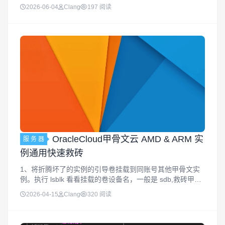
() { // 控制开关：0=静态不跟随鼠标，1=正常跟随鼠标 var
2026-06-04
Clang
197 阅读
mouseSwitch =...
OracleCloud甲骨文云 AMD & ARM 实
服 务 器
例通用快速救砖
1、将折腾坏了的实例的引导卷挂载到同账号其他甲骨文实
例。执行 lsblk 看看挂载的卷设备名，一般是 sdb,救砖甲骨
文 AMD 执行Debian 11curl -Lo-
2026-04-15
Clang
320 阅读
"https://cloud.debian.org/...