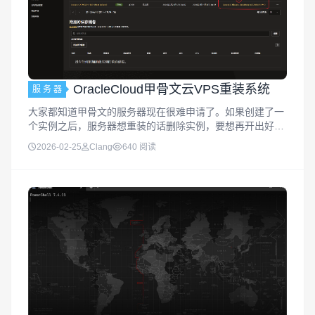
OracleCloud甲骨文云VPS重装系统
服 务 器
大家都知道甲骨文的服务器现在很难申请了。如果创建了一
个实例之后，服务器想重装的话删除实例，要想再开出好一
点比较困难。今天就给大家带来不用删除实例直接在服务器
2026-02-25
Clang
640 阅读
中重装你想要的系统的教程，本示例使用Ubuntu为例。这种
方法同样适用于：1....